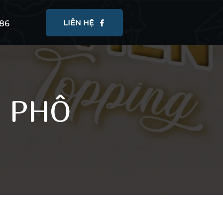
LIÊN HỆ
86
 PHÔ