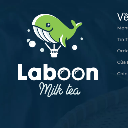
Về
Men
Tin 
Orde
Cửa
Chín