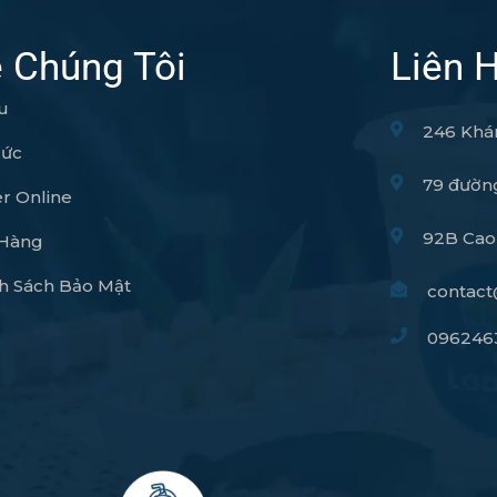
 Chúng Tôi
Liên 
u
246 Khá
Tức
79 đường
r Online
92B Cao
 Hàng
h Sách Bảo Mật
contact
096246