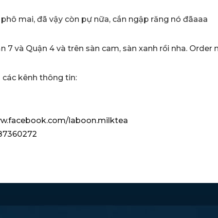
 phô mai, đã vậy còn pự nữa, cắn ngập răng nó đãaaa
n 7 và Quận 4 và trên sàn cam, sàn xanh rồi nha. Order
a các kênh thông tin:
ww.facebook.com/laboon.milktea
287360272